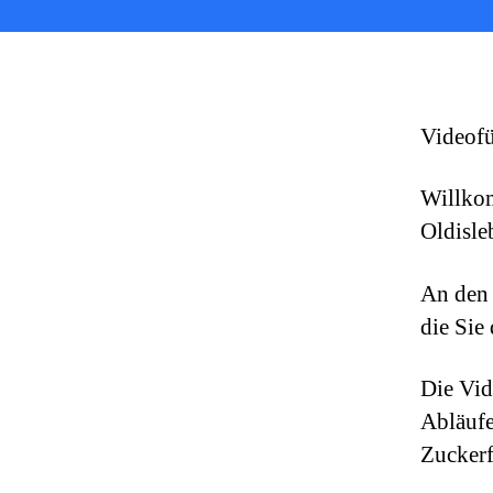
Videof
Willkom
Oldisle
An den 
die Sie
Die Vid
Abläufe
Zuckerf